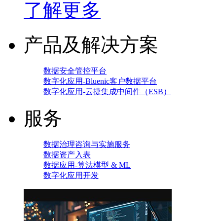
了解更多
产品及解决方案
数据安全管控平台
数字化应用-Bluenic客户数据平台
数字化应用-云捷集成中间件（ESB）
服务
数据治理咨询与实施服务
数据资产入表
数据应用-算法模型 & ML
数字化应用开发