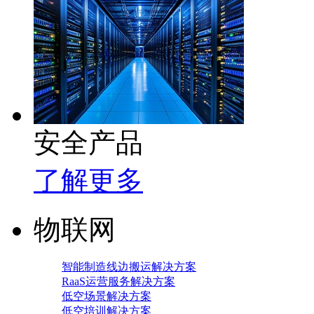
安全产品
了解更多
物联网
智能制造线边搬运解决方案
RaaS运营服务解决方案
低空场景解决方案
低空培训解决方案