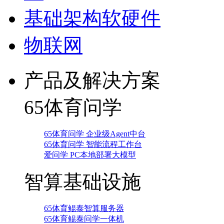
基础架构软硬件
物联网
产品及解决方案
65体育问学
65体育问学 企业级Agent中台
65体育问学 智能流程工作台
爱问学 PC本地部署大模型
智算基础设施
65体育鲲泰智算服务器
65体育鲲泰问学一体机