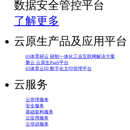
数据安全管控平台
了解更多
云原生产品及应用平台
65体育研云 研制一体化工业互联网解决方案
磐云 云原生PaaS平台
65体育云印 数字化文印管理平台
云服务
云管理服务
安全服务
基础架构服务
云应用服务
云培训服务