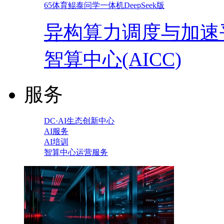
65体育鲲泰问学一体机DeepSeek版
异构算力调度与加速
智算中心(AICC)
服务
DC·AI生态创新中心
AI服务
AI培训
智算中心运营服务