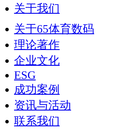
关于我们
关于65体育数码
理论著作
企业文化
ESG
成功案例
资讯与活动
联系我们