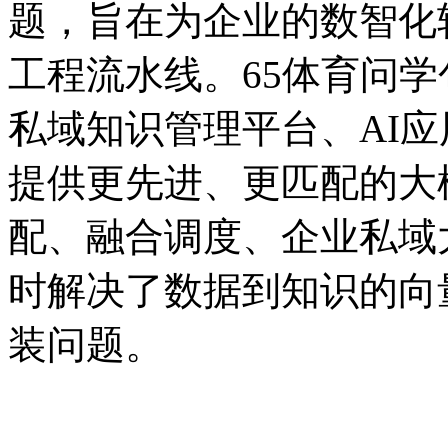
题，旨在为企业的数智
工程流水线。65体育问学包
私域知识管理平台、AI
提供更先进、更匹配的大
配、融合调度、企业
时解决了数据到知识的向
装问题。