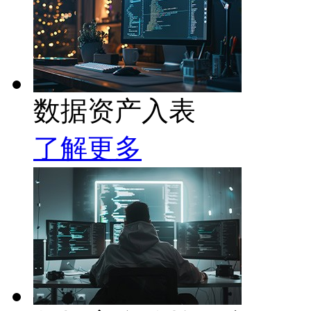
数据资产入表
了解更多