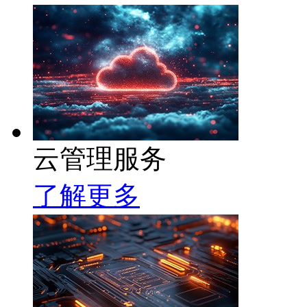
云管理服务
了解更多