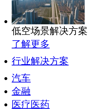
低空场景解决方案
了解更多
行业解决方案
汽车
金融
医疗医药