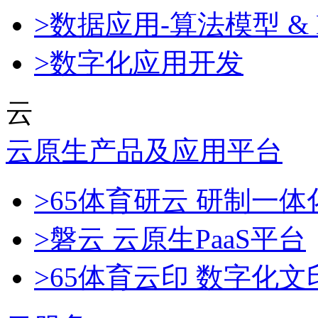
>数据应用-算法模型 & 
>数字化应用开发
云
云原生产品及应用平台
>65体育研云 研制一
>磐云 云原生PaaS平台
>65体育云印 数字化