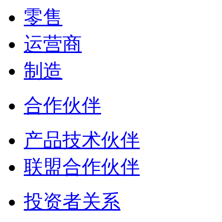
零售
运营商
制造
合作伙伴
产品技术伙伴
联盟合作伙伴
投资者关系