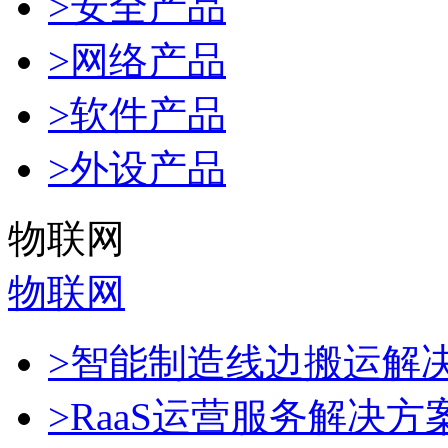
>安全产品
>网络产品
>软件产品
>外设产品
物联网
物联网
>智能制造线边搬运解
>RaaS运营服务解决方