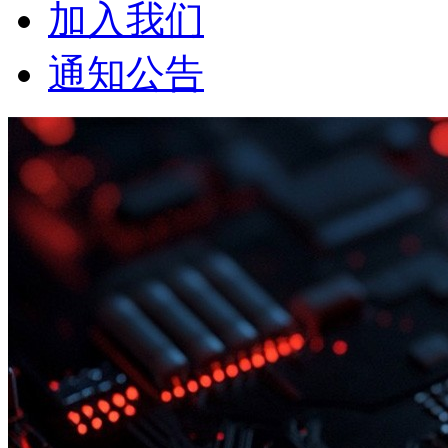
加入我们
通知公告